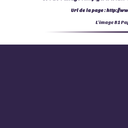
Url de la page :
http://w
L'image
B1 Pa