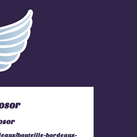
osor
deaux/bouteille-bordeaux-