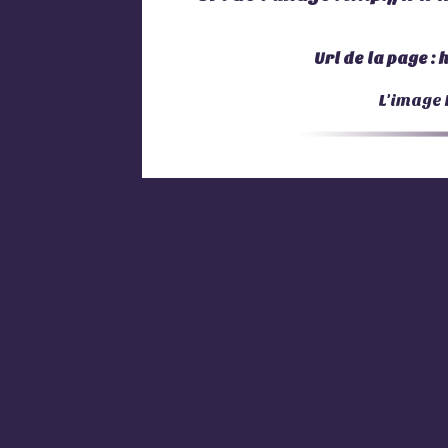
Url de la page :
h
L'image