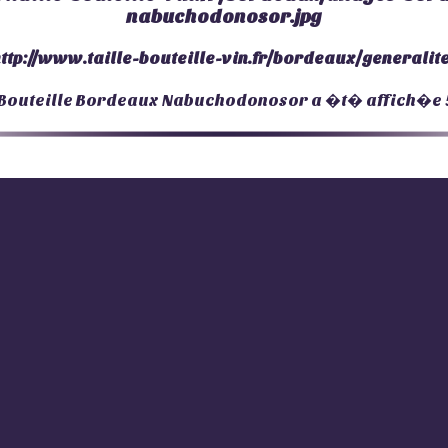
nabuchodonosor.jpg
ttp://www.taille-bouteille-vin.fr/bordeaux/generali
Bouteille Bordeaux Nabuchodonosor
a �t� affich�e 5