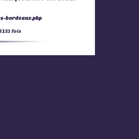
tes-bordeaux.php
153 fois