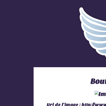
Bou
Url de l'image :
http://www